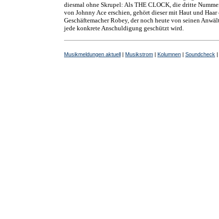
diesmal ohne Skrupel: Als THE CLOCK, die dritte Numme
von Johnny Ace erschien, gehört dieser mit Haut und Haar
Geschäftemacher Robey, der noch heute von seinen Anwäl
jede konkrete Anschuldigung geschützt wird.
Musikmeldungen aktuell
|
Musikstrom
|
Kolumnen
|
Soundcheck