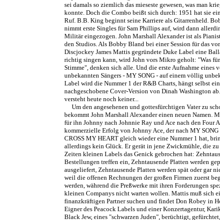
sei damals so ziemlich das mieseste gewesen, was man kri
konnte. Doch die Combo beißt sich durch: 1951 hat sie ei
Ruf. B.B. King beginnt seine Karriere als Gitarrenheld. B
nimmt erste Singles für Sam Phillips auf, wird dann allerd
Militär eingezogen. John Marshall Alexander ist als Pianist
den Studios. Als Bobby Bland bei einer Session für das v
Discjockey James Mattis gegründete Duke Label eine Ball
richtig singen kann, wird John vors Mikro geholt: "Was für
Stimme", denken sich alle. Und die erste Aufnahme eines v
unbekannten Sängers - MY SONG - auf einem völlig unbe
Label wird die Nummer 1 der R&B Charts, hängt selbst ein
nachgeschobene Cover-Version von Dinah Washington ab
versteht heute noch keiner...
Um den angesehenen und gottesfürchtigen Vater zu sch
bekommt John Marshall Alexander einen neuen Namen. Ma
für ihn Johnny nach Johnnie Ray und Ace nach den Four A
kommerzielle Erfolg von Johnny Ace, der nach MY SONG
CROSS MY HEART gleich wieder eine Nummer 1 hat, brin
allerdings kein Glück. Er gerät in jene Zwickmühle, die zu
Zeiten kleinen Labels das Genick gebrochen hat: Zehntau
Bestellungen treffen ein, Zehntausende Platten werden ge
ausgeliefert, Zehntausende Platten werden spät oder gar ni
weil die offenen Rechnungen der großen Firmen zuerst be
werden, während die Preßwerke mit ihren Forderungen spez
kleinen Companys nicht warten wollen. Mattis muß sich e
finanzkräftigen Partner suchen und findet Don Robey in H
Eigner des Peacock Labels und einer Konzertagentur, Karik
Black Jew, eines "schwarzen Juden", berüchtigt, gefürchtet