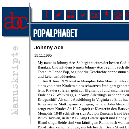
Johnny Ace
15.11.1995
My name is Johnny Ace. So beginnt eines der besten Gedi
Barakas. Und mit dem Namen Johnny Ace beginnt auch die
Toten im Lande Pop, beginnt die Geschichte der postumen
und Leichenfleddereien.
Am 9. Juni 1929 wird in Memphis John Marshall Alexand
eines von neun Kindern eines schwarzen Predigers gebore
lernt Klavier spielen, geht zur Highschool und anschließe
Ende des 2. Weltkriegs, zur Navy. Allerdings sieht er nie ei
Kriegsschiff: Als seine Ausbildung in Virginia zu Ende ist, 
Krieg vorbei. Statt Japaner zu jagen, heiratet John Alexan
zeugt zwei Kinder. Ab 1947 spielt er Klavier in den Bars v
Memphis, 1949 schließt er sich Adolph Duncans Band Beal
Blues Boys an, in der B.B. King Gitarre spielt und Bobby 
Bland singt. Beide sind von künftigem Ruhm noch weit ent
Pop-Historiker schreibt gar, ein Job bei den Beale Street B