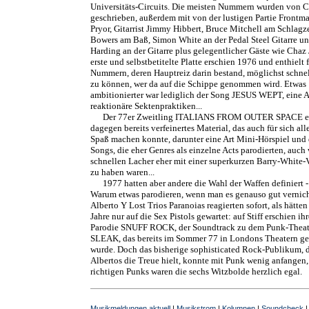
Universitäts-Circuits. Die meisten Nummern wurden von C
geschrieben, außerdem mit von der lustigen Partie Frontm
Pryor, Gitarrist Jimmy Hibbert, Bruce Mitchell am Schlag
Bowers am Baß, Simon White an der Pedal Steel Gitarre u
Harding an der Gitarre plus gelegentlicher Gäste wie Chaz 
erste und selbstbetitelte Platte erschien 1976 und enthielt f
Nummern, deren Hauptreiz darin bestand, möglichst schnel
zu können, wer da auf die Schippe genommen wird. Etwas
ambitionierter war lediglich der Song JESUS WEPT, eine A
reaktionäre Sektenpraktiken...
Der 77er Zweitling ITALIANS FROM OUTER SPACE en
dagegen bereits verfeinertes Material, das auch für sich all
Spaß machen konnte, darunter eine Art Mini-Hörspiel und 
Songs, die eher Genres als einzelne Acts parodierten, auch
schnellen Lacher eher mit einer superkurzen Barry-White-
zu haben waren...
1977 hatten aber andere die Wahl der Waffen definiert -
Warum etwas parodieren, wenn man es genauso gut vernic
Alberto Y Lost Trios Paranoias reagierten sofort, als hätten 
Jahre nur auf die Sex Pistols gewartet: auf Stiff erschien ih
Parodie SNUFF ROCK, der Soundtrack zu dem Punk-Theat
SLEAK, das bereits im Sommer 77 in Londons Theatern ge
wurde. Doch das bisherige sophisticated Rock-Publikum, 
Albertos die Treue hielt, konnte mit Punk wenig anfangen,
richtigen Punks waren die sechs Witzbolde herzlich egal.
Musikmeldungen aktuell
|
Musikstrom
|
Kolumnen
|
Soundcheck