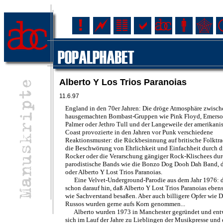
Alberto Y Los Trios Paranoias
11.6.97
England in den 70er Jahren: Die dröge Atmosphäre zwisch
hausgemachten Bombast-Gruppen wie Pink Floyd, Emerso
Palmer oder Jethro Tull und der Langeweile der amerikani
Coast provozierte in den Jahren vor Punk verschiedene
Reaktionsmuster: die Rückbesinnung auf britische Folktra
die Beschwörung von Ehrlichkeit und Einfachheit durch d
Rocker oder die Verarschung gängiger Rock-Klischees du
parodistische Bands wie die Bonzo Dog Dooh Dah Band, d
oder Alberto Y Lost Trios Paranoias.
Eine Velvet-Underground-Parodie aus dem Jahr 1976: d
schon darauf hin, daß Alberto Y Lost Trios Paranoias eben
wie Sachverstand besaßen. Aber auch billigere Opfer wie 
Russos wurden gerne aufs Korn genommen...
Alberto wurden 1973 in Manchester gegründet und ent
sich im Lauf der Jahre zu Lieblingen der Musikpresse und 