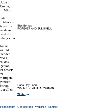
 Julie
n Coyne,
tt, Mick
 mit
 Aber als
Bley/Bernas
ie vorhin
FOREVER AND SUNSMELL
en, denn
, und die
 Anfang vom
Stimme
nas und
iner der
 WATT.
en, das
nge von
er besser:
Der
ch trugen,
sweisen,
Carla Bley Band
ortrag.
WALKING BATTERIEWOMAN
e vor allem
Weiter
>>
|
Popalphabet
|
Gastbeiträge
|
Weblinks
|
Kontakt