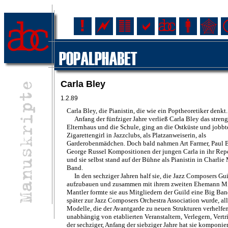
Carla Bley
1.2.89
Carla Bley, die Pianistin, die wie ein Poptheoretiker denkt.
Anfang der fünfziger Jahre verließ Carla Bley das streng 
Elternhaus und die Schule, ging an die Ostküste und jobbt
Zigarettengirl in Jazzclubs, als Platzanweiserin, als
Garderobenmädchen. Doch bald nahmen Art Farmer, Paul 
George Russel Kompositionen der jungen Carla in ihr Repe
und sie selbst stand auf der Bühne als Pianistin in Charlie 
Band.
In den sechziger Jahren half sie, die Jazz Composers Gu
aufzubauen und zusammen mit ihrem zweiten Ehemann M
Mantler formte sie aus Mitgliedern der Guild eine Big Ban
später zur Jazz Composers Orchestra Association wurde, al
Modelle, die der Avantgarde zu neuen Strukturen verhelfen
unabhängig von etablierten Veranstaltern, Verlegern, Vert
der sechziger, Anfang der siebziger Jahre hat sie komponier