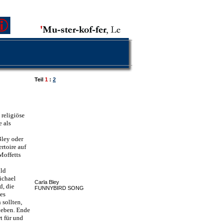
Teil
1
:
2
religiöse
e als
Bley oder
rtoire auf
Moffetts
ild
ichael
Carla Bley
d, die
FUNNYBIRD SONG
les
 sollten,
rieben. Ende
t für und