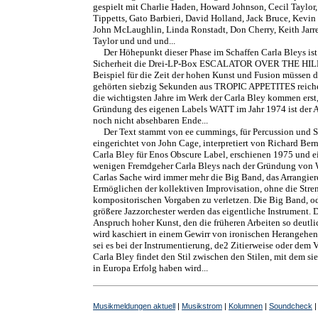
gespielt mit Charlie Haden, Howard Johnson, Cecil Taylor,
Tippetts, Gato Barbieri, David Holland, Jack Bruce, Kevi
John McLaughlin, Linda Ronstadt, Don Cherry, Keith Jarre
Taylor und und und...
Der Höhepunkt dieser Phase im Schaffen Carla Bleys ist
Sicherheit die Drei-LP-Box ESCALATOR OVER THE HILL.
Beispiel für die Zeit der hohen Kunst und Fusion müssen d
gehörten siebzig Sekunden aus TROPIC APPETITES reich
die wichtigsten Jahre im Werk der Carla Bley kommen erst
Gründung des eigenen Labels WATT im Jahr 1974 ist der
noch nicht absehbaren Ende...
Der Text stammt von ee cummings, für Percussion und 
eingerichtet von John Cage, interpretiert von Richard Ber
Carla Bley für Enos Obscure Label, erschienen 1975 und e
wenigen Fremdgeher Carla Bleys nach der Gründung von
Carlas Sache wird immer mehr die Big Band, das Arrangier
Ermöglichen der kollektiven Improvisation, ohne die Stre
kompositorischen Vorgaben zu verletzen. Die Big Band, od
größere Jazzorchester werden das eigentliche Instrument. 
Anspruch hoher Kunst, den die früheren Arbeiten so deutli
wird kaschiert in einem Gewirr von ironischen Herangehen
sei es bei der Instrumentierung, de2 Zitierweise oder dem V
Carla Bley findet den Stil zwischen den Stilen, mit dem si
in Europa Erfolg haben wird...
Musikmeldungen aktuell
|
Musikstrom
|
Kolumnen
|
Soundcheck