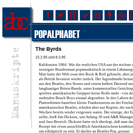
The Byrds
15.2.95 und 8.3.95
Kalifornien 1964: Wie die restlichen USA war der reichste
sonnigste Bundesstaat popmusikalisch in einem Lähmung
Man hatte der Welt zwar den Rock & Roll gebracht, aber je
als British Invasion wieder zurück. Der Jugendmarkt besta
aus den Beatles, den Stones und einem halben Dutzend an
langhaariger Briten-Bands; unter kommerziellen Gesichts
spielten amerikanische Gruppen keine Rolle mehr - von d
surfenden Beach Boys einmal abgesehen. In den Labors de
Plattenfirmen bastelten kleine Frankensteins an der Erscha
amerikanischen Beatles, schufen aber nur Kopien, die nac
Wochen bereits wieder vergessen waren. Der einzige, der E
sollte, hieß Jim Dickson, war Anfang 30 und A&R Manager
und Jazz-Bereich. Dickson hatte sich überlegt, daß man da
Rezept mit etwas ausschließlich Amerikanischem kombini
um erfolgreich zu sein. Er dachte an Beatles-Pop, genaue