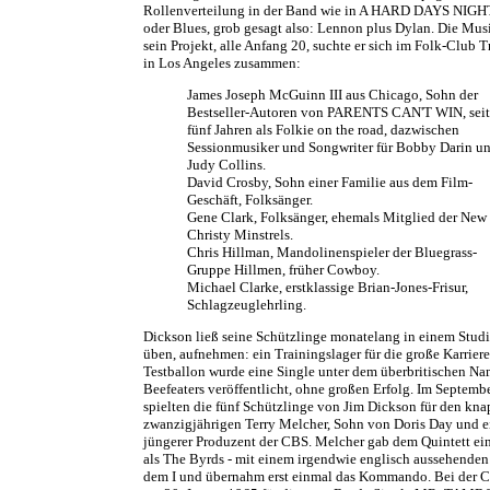
Rollenverteilung in der Band wie in A HARD DAYS NIGHT
oder Blues, grob gesagt also: Lennon plus Dylan. Die Musi
sein Projekt, alle Anfang 20, suchte er sich im Folk-Club 
in Los Angeles zusammen:
James Joseph McGuinn III aus Chicago, Sohn der
Bestseller-Autoren von PARENTS CAN'T WIN, seit
fünf Jahren als Folkie on the road, dazwischen
Sessionmusiker und Songwriter für Bobby Darin u
Judy Collins.
David Crosby, Sohn einer Familie aus dem Film-
Geschäft, Folksänger.
Gene Clark, Folksänger, ehemals Mitglied der New
Christy Minstrels.
Chris Hillman, Mandolinenspieler der Bluegrass-
Gruppe Hillmen, früher Cowboy.
Michael Clarke, erstklassige Brian-Jones-Frisur,
Schlagzeuglehrling.
Dickson ließ seine Schützlinge monatelang in einem Studi
üben, aufnehmen: ein Trainingslager für die große Karriere.
Testballon wurde eine Single unter dem überbritischen N
Beefeaters veröffentlicht, ohne großen Erfolg. Im Septemb
spielten die fünf Schützlinge von Jim Dickson für den kna
zwanzigjährigen Terry Melcher, Sohn von Doris Day und e
jüngerer Produzent der CBS. Melcher gab dem Quintett ei
als The Byrds - mit einem irgendwie englisch aussehenden 
dem I und übernahm erst einmal das Kommando. Bei der 