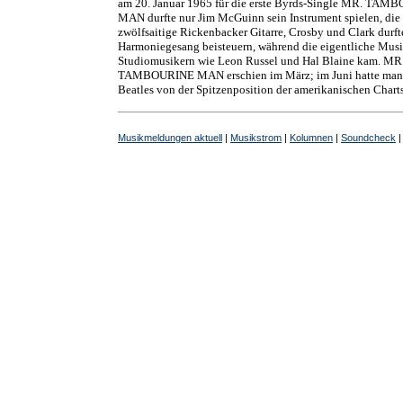
am 20. Januar 1965 für die erste Byrds-Single MR. TA
MAN durfte nur Jim McGuinn sein Instrument spielen, die
zwölfsaitige Rickenbacker Gitarre, Crosby und Clark durf
Harmoniegesang beisteuern, während die eigentliche Mus
Studiomusikern wie Leon Russel und Hal Blaine kam. MR
TAMBOURINE MAN erschien im März; im Juni hatte man
Beatles von der Spitzenposition der amerikanischen Charts
Musikmeldungen aktuell
|
Musikstrom
|
Kolumnen
|
Soundcheck