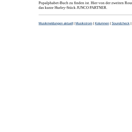
Popalphabet-Buch zu finden ist. Hier von der zweiten Ro
das kurze Hurley-Stück JUNCO PARTNER.
Musikmeldungen aktuell
|
Musikstrom
|
Kolumnen
|
Soundcheck