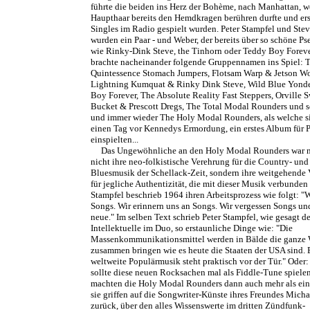
führte die beiden ins Herz der Bohème, nach Manhattan, w
Haupthaar bereits den Hemdkragen berühren durfte und ers
Singles im Radio gespielt wurden. Peter Stampfel und Ste
wurden ein Paar - und Weber, der bereits über so schöne 
wie Rinky-Dink Steve, the Tinhorn oder Teddy Boy Foreve
brachte nacheinander folgende Gruppennamen ins Spiel: T
Quintessence Stomach Jumpers, Flotsam Warp & Jetson Wo
Lightning Kumquat & Rinky Dink Steve, Wild Blue Yond
Boy Forever, The Absolute Reality Fast Steppers, Orville
Bucket & Prescott Dregs, The Total Modal Rounders und s
und immer wieder The Holy Modal Rounders, als welche s
einen Tag vor Kennedys Ermordung, ein erstes Album für P
einspielten...
Das Ungewöhnliche an den Holy Modal Rounders war n
nicht ihre neo-folkistische Verehrung für die Country- und
Bluesmusik der Schellack-Zeit, sondern ihre weitgehende
für jegliche Authentizität, die mit dieser Musik verbunden s
Stampfel beschrieb 1964 ihren Arbeitsprozess wie folgt: "W
Songs. Wir erinnern uns an Songs. Wir vergessen Songs un
neue." Im selben Text schrieb Peter Stampfel, wie gesagt de
Intellektuelle im Duo, so erstaunliche Dinge wie: "Die
Massenkommunikationsmittel werden in Bälde die ganze 
zusammen bringen wie es heute die Staaten der USA sind. 
weltweite Populärmusik steht praktisch vor der Tür." Oder
sollte diese neuen Rocksachen mal als Fiddle-Tune spielen
machten die Holy Modal Rounders dann auch mehr als ein
sie griffen auf die Songwriter-Künste ihres Freundes Mich
zurück, über den alles Wissenswerte im dritten Zündfunk-