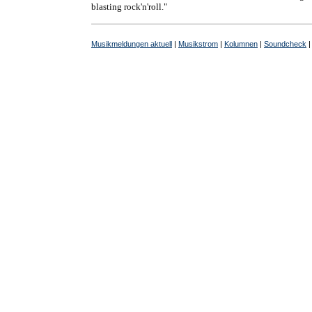
blasting rock'n'roll."
Musikmeldungen aktuell
|
Musikstrom
|
Kolumnen
|
Soundcheck