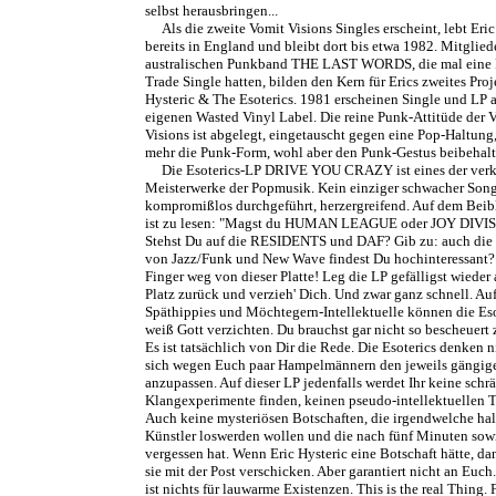
selbst herausbringen...
Als die zweite Vomit Visions Singles erscheint, lebt Eric
bereits in England und bleibt dort bis etwa 1982. Mitglied
australischen Punkband THE LAST WORDS, die mal eine
Trade Single hatten, bilden den Kern für Erics zweites Proj
Hysteric & The Esoterics. 1981 erscheinen Single und LP 
eigenen Wasted Vinyl Label. Die reine Punk-Attitüde der 
Visions ist abgelegt, eingetauscht gegen eine Pop-Haltung,
mehr die Punk-Form, wohl aber den Punk-Gestus beibehalt
Die Esoterics-LP DRIVE YOU CRAZY ist eines der ver
Meisterwerke der Popmusik. Kein einziger schwacher Song
kompromißlos durchgeführt, herzergreifend. Auf dem Beibl
ist zu lesen: "Magst du HUMAN LEAGUE oder JOY DIVI
Stehst Du auf die RESIDENTS und DAF? Gib zu: auch die
von Jazz/Funk und New Wave findest Du hochinteressant?
Finger weg von dieser Platte! Leg die LP gefälligst wieder 
Platz zurück und verzieh' Dich. Und zwar ganz schnell. Au
Späthippies und Möchtegern-Intellektuelle können die Eso
weiß Gott verzichten. Du brauchst gar nicht so bescheuert 
Es ist tatsächlich von Dir die Rede. Die Esoterics denken n
sich wegen Euch paar Hampelmännern den jeweils gängig
anzupassen. Auf dieser LP jedenfalls werdet Ihr keine schr
Klangexperimente finden, keinen pseudo-intellektuellen T
Auch keine mysteriösen Botschaften, die irgendwelche ha
Künstler loswerden wollen und die nach fünf Minuten sow
vergessen hat. Wenn Eric Hysteric eine Botschaft hätte, da
sie mit der Post verschicken. Aber garantiert nicht an Euch
ist nichts für lauwarme Existenzen. This is the real Thing. 