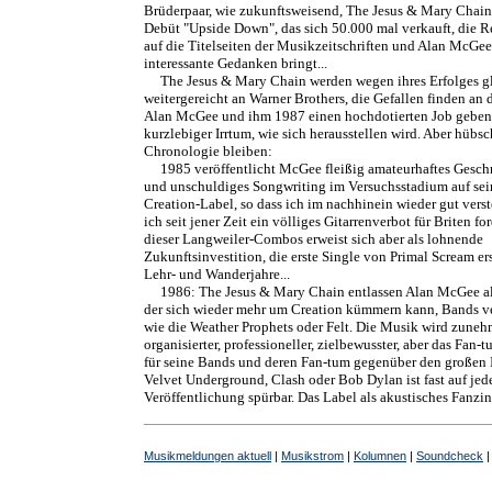
Brüderpaar, wie zukunftsweisend, The Jesus & Mary Chain
Debüt "Upside Down", das sich 50.000 mal verkauft, die R
auf die Titelseiten der Musikzeitschriften und Alan McGee
interessante Gedanken bringt...
The Jesus & Mary Chain werden wegen ihres Erfolges g
weitergereicht an Warner Brothers, die Gefallen finden an
Alan McGee und ihm 1987 einen hochdotierten Job geben 
kurzlebiger Irrtum, wie sich herausstellen wird. Aber hübsc
Chronologie bleiben:
1985 veröffentlicht McGee fleißig amateurhaftes Gesc
und unschuldiges Songwriting im Versuchsstadium auf se
Creation-Label, so dass ich im nachhinein wieder gut vers
ich seit jener Zeit ein völliges Gitarrenverbot für Briten fo
dieser Langweiler-Combos erweist sich aber als lohnende
Zukunftsinvestition, die erste Single von Primal Scream er
Lehr- und Wanderjahre...
1986: The Jesus & Mary Chain entlassen Alan McGee al
der sich wieder mehr um Creation kümmern kann, Bands ve
wie die Weather Prophets oder Felt. Die Musik wird zune
organisierter, professioneller, zielbewusster, aber das Fan
für seine Bands und deren Fan-tum gegenüber den großen 
Velvet Underground, Clash oder Bob Dylan ist fast auf jed
Veröffentlichung spürbar. Das Label als akustisches Fanzine
Musikmeldungen aktuell
|
Musikstrom
|
Kolumnen
|
Soundcheck