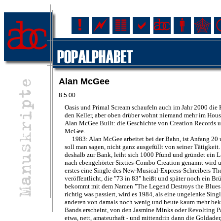
Alan McGee
8.5.00
Oasis und Primal Scream schaufeln auch im Jahr 2000 die 
den Keller, aber oben drüber wohnt niemand mehr im Hous
Alan McGee Built: die Geschichte von Creation Records 
McGee.
1983: Alan McGee arbeitet bei der Bahn, ist Anfang 20 
soll man sagen, nicht ganz ausgefüllt von seiner Tätigkeit.
deshalb zur Bank, leiht sich 1000 Pfund und gründet ein L
nach ebengehörter Sixties-Combo Creation genannt wird u
erstes eine Single des New-Musical-Express-Schreibers T
veröffentlicht, die "73 in 83" heißt und später noch ein B
bekommt mit dem Namen "The Legend Destroys the Blues",
richtig was passiert, wird es 1984, als eine ungelenke Sing
anderen von damals noch wenig und heute kaum mehr be
Bands erscheint, von den Jasmine Minks oder Revolting P
etwa, nett, amateurhaft - und mittendrin dann die Goldader,