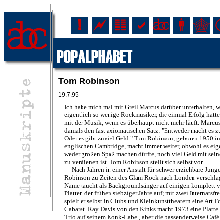
Tom Robinson
19.7.95
Ich habe mich mal mit Greil Marcus darüber unterhalten, 
eigentlich so wenige Rockmusiker, die einmal Erfolg hatte
mit der Musik, wenn es überhaupt nicht mehr läuft. Marcus
damals den fast axiomatischen Satz: "Entweder macht es z
Oder es gibt zuviel Geld." Tom Robinson, geboren 1950 in
englischen Cambridge, macht immer weiter, obwohl es eig
weder großen Spaß machen dürfte, noch viel Geld mit sei
zu verdienen ist. Tom Robinson stellt sich selbst vor...
Nach Jahren in einer Anstalt für schwer erziehbare Junge
Robinson zu Zeiten des Glam Rock nach Londen verschla
Name taucht als Backgroundsänger auf einigen komplett 
Platten der frühen siebziger Jahre auf; mit zwei Internatsf
spielt er selbst in Clubs und Kleinkunsttheatern eine Art F
Cabaret. Ray Davis von den Kinks macht 1973 eine Platte
Trio auf seinem Konk-Label, aber die passenderweise Café