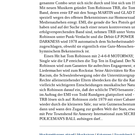
genannte Combo setzt sich nicht durch und löst sich um 1
Mit neuen Musikern gründet Tom Robinson TRB, die To
Band, deren erste EP mit den Songs MARTIN und GLAD
speziell wegen des offenen Bekenntnisses zur Homosexuali
Medienaufsehen erregt. EMI, die gerade die Sex Pistols ge
haben und auf der Suche nach einer neuen kontroversen u
erfolgversprechenden Band sind, nehmen TRB unter Vertra
Robinson unter Punk-Verdacht und die Debüt-LP POWER
DARKNESS wird 1978 automatisch dem Sicherheitsnadel
zugeschlagen, obwohl sie eigentlich eine Gute-Menschen-
hymnischem Bekennerrock ist.
Einen Hit hat Tom Robinson mit 2-4-6-8 MOTORWAY; 
Single wie die LP erreichen die Top Ten in England. Der 
Robinson wird zum Garanten für aufrechtes Engagement; 
Liedermacher wird zum Rockstar. Seine Aktivitäten für Ro
Racism, die Schwulenbewegung oder die Unterstützergrupp
Rechte alleinerziehender Eltern überdecken die für die Kar
vielleicht wichtigeren Entscheidungen musikalischer Natur
sich Robinson darauf ein, daß der schlicht TWO benannte
im Auftrag der EMI von Todd Rundgren glattpoliert wird - 
TRB lösen sich auf. Robinson zieht 1979 mit einer Cabare
wieder durch die kleineren Säle; nur sein Gutmenschentum
dann und wann den Zugang zur großen Welt der Stars, etw
mit Pete Townshend für Amnesty International zum SECR
POLICEMAN'S BALL aufsingen darf...
Musikmeldungen aktuell
|
Musikstrom
|
Kolumnen
|
Soundcheck