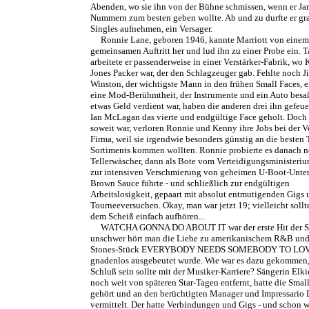
Abenden, wo sie ihn von der Bühne schmissen, wenn er J
Nummern zum besten geben wollte. Ab und zu durfte er gr
Singles aufnehmen, ein Versager.
Ronnie Lane, geboren 1946, kannte Marriott von einem
gemeinsamen Auftritt her und lud ihn zu einer Probe ein. 
arbeitete er passenderweise in einer Verstärker-Fabrik, wo
Jones Packer war, der den Schlagzeuger gab. Fehlte noch 
Winston, der wichtigste Mann in den frühen Small Faces, ei
eine Mod-Berühmtheit, der Instrumente und ein Auto besa
etwas Geld verdient war, haben die anderen drei ihn gefeue
Ian McLagan das vierte und endgültige Face geholt. Doch 
soweit war, verloren Ronnie und Kenny ihre Jobs bei der Ve
Firma, weil sie irgendwie besonders günstig an die besten 
Sortiments kommen wollten. Ronnie probierte es danach n
Tellerwäscher, dann als Bote vom Verteidigungsministeriu
zur intensiven Verschmierung von geheimen U-Boot-Unter
Brown Sauce führte - und schließlich zur endgültigen
Arbeitslosigkeit, gepaart mit absolut entmutigenden Gigs
Tourneeversuchen. Okay, man war jetzt 19; vielleicht soll
dem Scheiß einfach aufhören...
WATCHA GONNA DO ABOUT IT war der erste Hit der Sm
unschwer hört man die Liebe zu amerikanischem R&B un
Stones-Stück EVERYBODY NEEDS SOMEBODY TO LOVE,
gnadenlos ausgebeutet wurde. Wie war es dazu gekommen, 
Schluß sein sollte mit der Musiker-Karriere? Sängerin Elki
noch weit von späteren Star-Tagen entfernt, hatte die Smal
gehört und an den berüchtigten Manager und Impressario
vermittelt. Der hatte Verbindungen und Gigs - und schon w