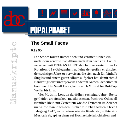
The Small Faces
6.12.95
Die Stones touren immer noch und veröffentlichen ein
mitleiderregendes Live-Album nach dem nächsten. Die Res
versetzen mit FREE AS A BIRD den halbverwesten John L
Rotation: d i e Gelegenheit, auf eine der großen englisch
der sechziger Jahre zu verweisen, die sich nach fünfeinhal
Singles und einem guten Album aufgelöst hat, damit sich d
Bandmitglieder unter jeweils anderem Namen lächerlich 
konnten: The Small Faces, heute noch Vorbild für Brit-Pop
Weller bis Blur.
Vier Mods im London der frühen sechziger Jahre: überte
gekleidet, arbeitsscheu, musikbesessen, frech wie Oskar, all
ziemlich klein mit Gesichtern wie die Frettchen im Zeichen
nie würde man ihnen den Rücken zudrehen wollen. Steve M
Jahrgang 1947, war so etwas wie ein Kinderstar, mühte sich
Musicals ab, später dann auf Hochzeitsfeierlichkeiten un