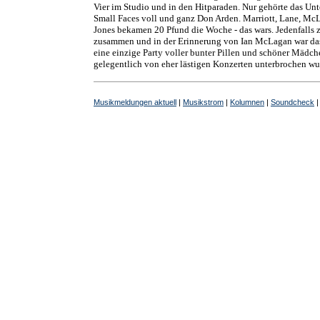
Vier im Studio und in den Hitparaden. Nur gehörte das U
Small Faces voll und ganz Don Arden. Marriott, Lane, M
Jones bekamen 20 Pfund die Woche - das wars. Jedenfalls
zusammen und in der Erinnerung von Ian McLagan war da
eine einzige Party voller bunter Pillen und schöner Mädch
gelegentlich von eher lästigen Konzerten unterbrochen wu
Musikmeldungen aktuell
|
Musikstrom
|
Kolumnen
|
Soundcheck