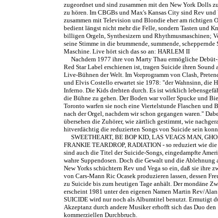
zugeordnet und sind zusammen mit den New York Dolls z
zu hören. Im CBGBs und Max's Kansas City sind Rev und
zusammen mit Television und Blondie eher am richtigen O
bedient längst nicht mehr die Felle, sondern Tasten und K
billigen Orgeln, Synthesizern und Rhythmusmaschinen; V
seine Stimme in die brummende, summende, scheppernde 
Maschine. Live hört sich das so an: HARLEM II
Nachdem 1977 ihre von Marty Thau ermögliche Debüt-
Red Star Label erschienen ist, tragen Suicide ihren Sound 
Live-Bühnen der Welt. Im Vorprogramm von Clash, Pretend
und Elvis Costello erwartet sie 1978: "der Wahnsinn, die H
Inferno. Die Kids drehten durch. Es ist wirklich lebensgefäh
die Bühne zu gehen. Der Boden war voller Spucke und Bier
Toronto warfen sie noch eine Viertelstunde Flaschen und 
nach der Orgel, nachdem wir schon gegangen waren." Dab
übersehen die Zuhörer, wie zärtlich gestimmt, wie nachger
hitverdächtig die reduzierten Songs von Suicide sein konn
SWEETHEART, BE BOP KID, LAS VEAGS MAN, GHO
FRANKIE TEARDROP, RADIATION - so reduziert wie die
sind auch die Titel der Suicide-Songs, eingedampfte Amer
wahre Suppendosen. Doch die Gewalt und die Ablehnung 
New Yorks schüchtern Rev und Vega so ein, daß sie ihre z
von Cars-Mann Ric Ocasek produzieren lassen, dessen Fre
zu Suicide bis zum heutigen Tage anhält. Der mondäne Zw
erscheint 1981 unter den eigenen Namen Martin Rev/Ala
SUICIDE wird nur noch als Albumtitel benutzt. Ermutigt d
Akzeptanz durch andere Musiker erhofft sich das Duo den
kommerziellen Durchbruch.