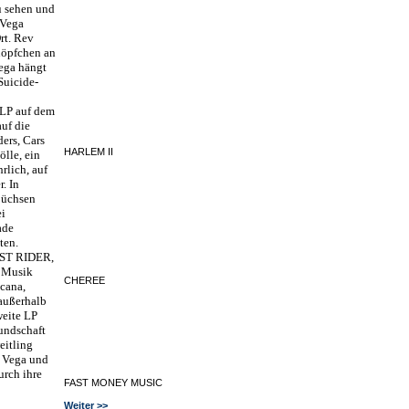
u sehen und
 Vega
rt. Rev
nöpfchen an
ega hängt
Suicide-
LP auf dem
auf die
ers, Cars
HARLEM II
ölle, ein
rlich, auf
. In
Büchsen
ei
ade
ten.
ST RIDER,
 Musik
CHEREE
icana,
außerhalb
weite LP
undschaft
eitling
n Vega und
urch ihre
FAST MONEY MUSIC
Weiter
>>