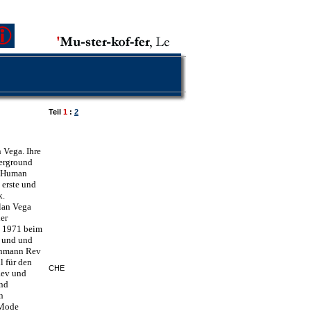
Teil
1
:
2
 Vega. Ihre
derground
, Human
 erste und
k.
lan Vega
ler
h 1971 beim
n und und
tenmann Rev
l für den
CHE
Rev und
und
n
-Mode