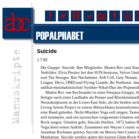
Suicide
1.7.92
Die Gruppe: Suicide. Ihre Mitglieder: Martin Rev und Alan
Vorbilder: Elvis Presley bei den SUN-Sessions, Velvet Un
und The Stooges. Ihre Nachahmer: Soft Cell, Gary Numan
League, Devo, OMD und Flying Lizards. Ihr Verdienst: das
radikal-minimalistischste Synthie-Vokal-Duo der Popmusi
Martin Rev war Keyboarder in einer Freejazz-Gruppe, A
fertigte nach einer Laufbahn als Penner und Kleinkriminel
Neonskulpturen in der Lower East Side, als die beiden sic
Living Artists Project in einem Abbruchhaus kennenlerne
eine Band gründen. Nicht-Musiker Vega soll singen, Tas
soll trommeln, und ein inzwischen vergessener Gitarrist sol
Rock sorgen. Gitarrist geht, Suicide bleiben. 1972 haben 
Vega ihren ersten Auftritt. Zusammen mit Wayne County 
Jonathan Richman spielen Suicide im Mercer Arts Center i
Manhattan. Suicide werden später der kurzen Glam-Rock