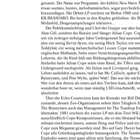
genannt. Der Name war Programm: der kühlen New Wave Ä
etwas warmes, buntes, melodramatisches, sogar psychedeli
hinzuzufügen. Die Debüt-LP erschien im Herbst 1980 und 
KILIMANJARO. Bis heute in den Köpfen geblieben: die 
Mohnfeld, Drogenanspielungen inklusive...
Der Publikumsliebling und Chef der Gruppe war aber k
Alan Gill, sondern der Bassist und Sänger Julian Cope. Co
wie ein richtiger siebziger Jahre Underground Star auszuse
also ein wenig Kevin Ayers, ein wenig Mick Taylor, ein we
Teddybär, ein wenig melancholischer Looser. Cope stammt
englischen Midlands, Sohn eines Versicherungsangestellte
Lehrerin, die ihr Kind früh mit Bildungsbürgertum abfüllt
fünfzehn hatte Julian Cope seine erste Band, die T.Rex un
Underground nachspielte. Als Julian nach Liverpool ging, 
Lehrer ausbilden zu lassen, traf er Ian Mc Culloch, später
Bunnymen, und Pete Wylie, später Wah!. Das war die näch
Wer von den dreien als erstes auf den Trichter kam, daß de
wunderbar bunt ist, wenn man ständig LSD einschmeißt, w
überliefert.
Über die Echo-Connection kam der Kontakt mit Bill 
zustande, dessen Zoo-Organisation neben ihrer Tätigkeit 
The Bunnymen auch das Management für The Teardrop E
übernahm. 1981 erschien die zweite LP mit dem Titel WI
ausschließlich Cope-Kompositionen, die es mit Abstand be
seltsam erscheinen lassen, warum Sting und Police und nic
Cope zum Megastar geworden sind. Bis auf Gary Dwyer hat
Cope alle Gründungsmitglieder hinausgeekelt. The Teardr
Explodes waren jetzt ganz allein sein Spielzeug, die Teena