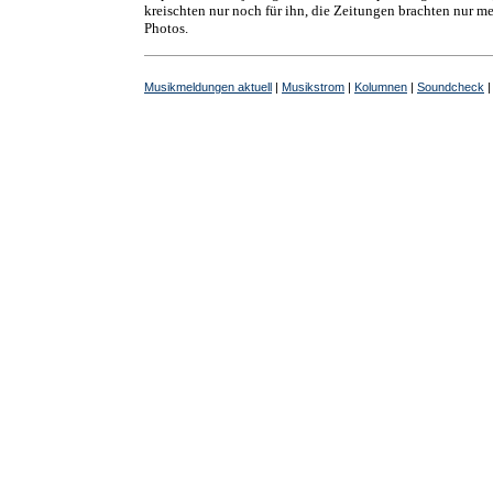
kreischten nur noch für ihn, die Zeitungen brachten nur me
Photos.
Musikmeldungen aktuell
|
Musikstrom
|
Kolumnen
|
Soundcheck