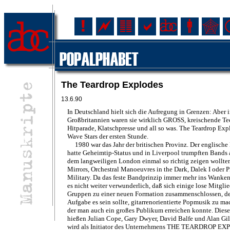
The Teardrop Explodes
13.6.90
In Deutschland hielt sich die Aufregung in Grenzen: Aber 
Großbritannien waren sie wirklich GROSS, kreischende Te
Hitparade, Klatschpresse und all so was. The Teardrop Exp
Wave Stars der ersten Stunde.
1980 war das Jahr der britischen Provinz. Der englische
hatte Geheimtip-Status und in Liverpool trumpften Bands a
dem langweiligen London einmal so richtig zeigen wollten
Mirrors, Orchestral Manoeuvres in the Dark, Dalek I oder 
Military. Da das feste Bandprinzip immer mehr ins Wanke
es nicht weiter verwunderlich, daß sich einige lose Mitglie
Gruppen zu einer neuen Formation zusammenschlossen, d
Aufgabe es sein sollte, gitarrenorientierte Popmusik zu ma
der man auch ein großes Publikum erreichen konnte. Dies
hießen Julian Cope, Gary Dwyer, David Balfe und Alan Gill,
wird als Initiator des Unternehmens THE TEARDROP E