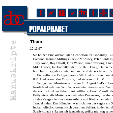
Them
12.11.97
Sie heißen Eric Wrixon, Alan Henderson, Pat McAuley, Bil
Harrison, Ronnie Millings, Jackie McAuley, Peter Bardens,
Terry Noon, Ray Elliott, John Wilson, Jim Armstrong, Davi
Mike Brown, Joe Hanratty oder Eric Bell. Okay, letzterer s
bei Thin Lizzy, aber verdammt: Wer sind die restlichen 15
Die restlichen 15 Typen waren SIE. Und SIE waren nich
IHN. Und er war Van Morrison, und sie waren THEM.
George Ivan Morrison wurde am 31. August 1945 in East
Nordirland geboren. Sein Vater war ein introvertierter Werft
der statt Schnulzen lieber Hank Williams, Howlin' Wolf od
Belly hörte; die Mutter war mehr eine Partymaus, die aber 
zu den Zeugen Jehovas konvertierte und Klein-Ivan mit in
Tempel nahm. Das Söhnchen war nicht nur deswegen ein S
im katholisch-protestantisch geteilten Belfast: in der Schul
Straße sprach er kaum mit jemandem, grüßte nie, zog sein