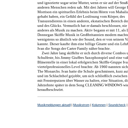
und ignorierte sogar seine Mutter, wenn er sie auf der Straß
anderen Menschen reden sah. Mit drei Jahren will George 
Morrison ein spirituelles Erlebnis beim Hören von Mahali
gehabt haben, ein Gefühl der Loslösung vom Körper, des
Transzendierens in einen anderen, ekstatischen Bereich de
und des Glücks. Vermutlich hat er damals beschlossen, nie
anderes als Musik zu machen. Aktiv begann er mit 11, als
Donnegan Skiffle Musik in Großbritannien modern machte
wenigstens so ähnlich wie der Sound, den er von seinem Va
kannte. Dieser kaufte ihm eine billige Gitarre und ein Leh
Ivan die Songs der Carter Family näher brachte.
Zwei Jahre lang skiffelte er sich durch diverse Combos 
Schulfeste, bis Jimmy Giuffres Saxophonspiel und eine va
Bläserstelle in einer lokal erfolgreichen Skiffle-Gruppe Iva
viertelprofessionelles Level brachte. Ab 1960 nannten sich
The Monarchs. Ivan hatte die Schule geschmissen, kurz auf
und im Schlachthof gejobbt, um sich schließlich zwischen
mit Fensterputzen über Wasser zu halten, eine Situation, di
Jahrzehnte später in dem Song CLEANING WINDOWS wie
heraufbeschwört.
Musikmeldungen aktuell
|
Musikstrom
|
Kolumnen
|
Soundcheck