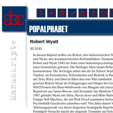
Robert Wyatt
30.10.91
In diesem Kapitel treffen wir Robert, den hedonistischen 
und Wyatt, den kommunistischen Rollstuhlfahrer. Zusam
Robert und Wyatt 1945 als Sohn eines Industriepsycholo
einer Journalistin geboren. Die fünfziger Jahre lassen Robe
kennenlernen. Die Sechziger sehen ihn als Art School Stu
Töpfern, als Forstarbeiter, Tellerwäscher und Beatnik in Par
mit Terry Riley und Daevid Allen das erste Mal rumdudelt
gewinnt Robert Wyatt als Schlagzeuger und Sänger der G
Wild Flowers den Beat-Wettbewerb von Margate mit eine
Repertoire aus James-Brown- und Screamin'-Jay-Hawkins
1967 gründet Wyatt mit Allen, Kevin Ayers und Mike Ratl
Gruppe Soft Machine, die mit Pink Floyd zusammen britis
Psychedelik-Geschichte schreiben wird. Vier Jahre dauert 
Ablösungsprozeß von dieser fingierten Avantgarde-Kapelle
Fremdgeh-Versuche macht der singende Trommler auf Solo