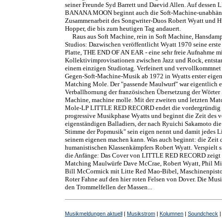
seiner Freunde Syd Barrett und Daevid Allen. Auf dessen 
BANANA MOON beginnt auch die Soft-Machine-unabhän
Zusammenarbeit des Songwriter-Duos Robert Wyatt und 
Hopper, die bis zum heutigen Tag andauert.
Raus aus Soft Machine, rein in Soft Machine, Hansdampf
Studios: Dazwischen veröffentlicht Wyatt 1970 seine erste
Platte, THE END OF AN EAR - eine sehr freie Aufnahme m
Kollektivimprovisationen zwischen Jazz und Rock, entsta
einem einzigen Studiotag. Verfeinert und vervollkommnet 
Gegen-Soft-Machine-Musik ab 1972 in Wyatts erster eige
Matching Mole. Der "passende Maulwurf" war eigentlich e
Verballhornung der französischen Übersetzung der Wörter 
Machine, machine molle. Mit der zweiten und letzten Mat
Mole-LP LITTLE RED RECORD endet die vordergründig
progressive Musikphase Wyatts und beginnt die Zeit des v
eigenständigen Balladiers, der nach Ryuichi Sakamoto die 
Stimme der Popmusik" sein eigen nennt und damit jedes L
seinem eigenen machen kann. Was auch beginnt: die Zeit 
humanistischen Klassenkämpfers Robert Wyatt. Verspielt 
die Anfänge: Das Cover von LITTLE RED RECORD zeigt d
Matching Maulwürfe Dave McCrae, Robert Wyatt, Phil Mi
Bill McCormick mit Litte Red Mao-Bibel, Maschinenpist
Roter Fahne auf den hier roten Felsen von Dover. Die Musik
den Trommelfellen der Massen...
Musikmeldungen aktuell
|
Musikstrom
|
Kolumnen
|
Soundcheck