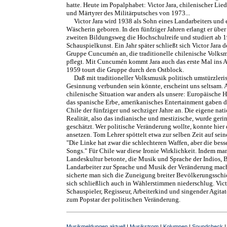
hatte. Heute im Popalphabet: Victor Jara, chilenischer Lie
und Märtyrer des Militärputsches von 1973...
Victor Jara wird 1938 als Sohn eines Landarbeiters und 
Wäscherin geboren. In den fünfziger Jahren erlangt er über
zweiten Bildungsweg die Hochschulreife und studiert ab 
Schauspielkunst. Ein Jahr später schließt sich Victor Jara d
Gruppe Cuncumén an, die traditionelle chilenische Volks
pflegt. Mit Cuncumén kommt Jara auch das erste Mal ins 
1959 tourt die Gruppe durch den Ostblock.
Daß mit traditioneller Volksmusik politisch umstürzleri
Gesinnung verbunden sein könnte, erscheint uns seltsam. 
chilenische Situation war anders als unsere: Europäische 
das spanische Erbe, amerikanisches Entertainment gaben 
Chile der fünfziger und sechziger Jahre an. Die eigene nat
Realität, also das indianische und mestizische, wurde geri
geschätzt. Wer politische Veränderung wollte, konnte hier
ansetzen. Tom Lehrer spöttelt etwa zur selben Zeit auf sein
"Die Linke hat zwar die schlechteren Waffen, aber die bess
Songs." Für Chile war diese Ironie Wirklichkeit. Indem ma
Landeskultur betonte, die Musik und Sprache der Indios, 
Landarbeiter zur Sprache und Musik der Veränderung mach
sicherte man sich die Zuneigung breiter Bevölkerungsschi
sich schließlich auch in Wählerstimmen niederschlug. Victo
Schauspieler, Regisseur, Arbeiterkind und singender Agita
zum Popstar der politischen Veränderung.
Musikmeldungen aktuell
|
Musikstrom
|
Kolumnen
|
Soundcheck