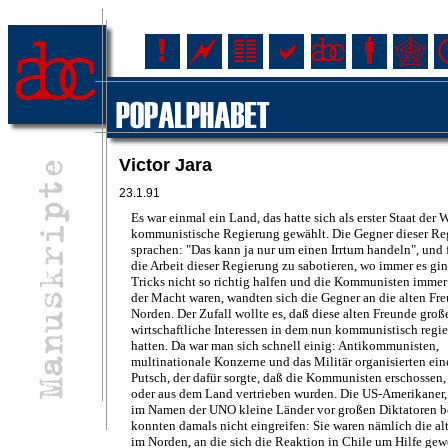
Victor Jara
23.1.91
Es war einmal ein Land, das hatte sich als erster Staat der 
kommunistische Regierung gewählt. Die Gegner dieser Re
sprachen: "Das kann ja nur um einen Irrtum handeln", und 
die Arbeit dieser Regierung zu sabotieren, wo immer es ging
Tricks nicht so richtig halfen und die Kommunisten immer
der Macht waren, wandten sich die Gegner an die alten Fr
Norden. Der Zufall wollte es, daß diese alten Freunde groß
wirtschaftliche Interessen in dem nun kommunistisch regi
hatten. Da war man sich schnell einig: Antikommunisten,
multinationale Konzerne und das Militär organisierten ein
Putsch, der dafür sorgte, daß die Kommunisten erschossen,
oder aus dem Land vertrieben wurden. Die US-Amerikaner,
im Namen der UNO kleine Länder vor großen Diktatoren b
konnten damals nicht eingreifen: Sie waren nämlich die al
im Norden, an die sich die Reaktion in Chile um Hilfe ge