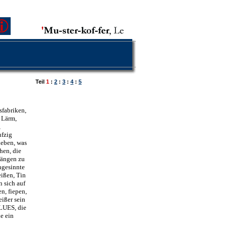
Teil
1
:
2
:
3
:
4
:
5
sfabriken,
, Lärm,
,
nfzig
ieben, was
ehen, die
hängen zu
hgesinnte
ißen, Tin
 sich auf
n, fiepen,
ißer sein
LUES, die
e ein