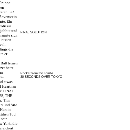
 Gruppe
nen
reten ließ
 Ravenstein
nte. Ein
rofrisur
 jobbte und
FINAL SOLUTION
nannte sich
 letzten
val.
dings die
te er
 Baß lernen
zer hatte,
an
Rocket from the Tombs
rä-
30 SECONDS OVER TOKYO
nd etwas
l Hearthan
en: FINAL
S, THE
n; Tim
ri und Arto
 Heroin-
frühen Tod
 sein
ew York, die
ereichert