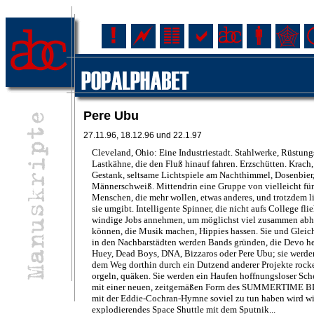
Pere Ubu
27.11.96, 18.12.96 und 22.1.97
Cleveland, Ohio: Eine Industriestadt. Stahlwerke, Rüstung
Lastkähne, die den Fluß hinauf fahren. Erzschütten. Krach
Gestank, seltsame Lichtspiele am Nachthimmel, Dosenbier
Männerschweiß. Mittendrin eine Gruppe von vielleicht fü
Menschen, die mehr wollen, etwas anderes, und trotzdem l
sie umgibt. Intelligente Spinner, die nicht aufs College fli
windige Jobs annehmen, um möglichst viel zusammen ab
können, die Musik machen, Hippies hassen. Sie und Gleic
in den Nachbarstädten werden Bands gründen, die Devo he
Huey, Dead Boys, DNA, Bizzaros oder Pere Ubu; sie werden
dem Weg dorthin durch ein Dutzend anderer Projekte rocke
orgeln, quäken. Sie werden ein Haufen hoffnungsloser Sche
mit einer neuen, zeitgemäßen Form des SUMMERTIME B
mit der Eddie-Cochran-Hymne soviel zu tun haben wird wi
explodierendes Space Shuttle mit dem Sputnik...