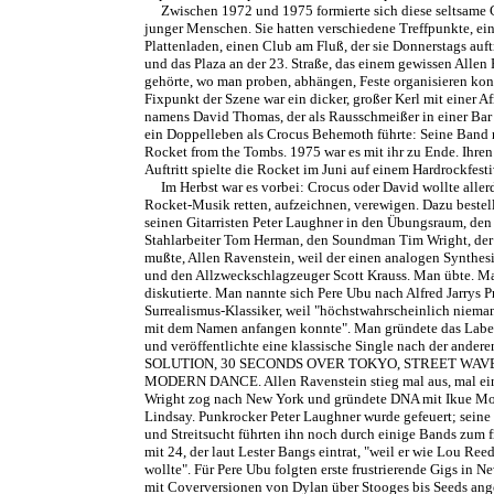
Zwischen 1972 und 1975 formierte sich diese seltsame
junger Menschen. Sie hatten verschiedene Treffpunkte, ei
Plattenladen, einen Club am Fluß, der sie Donnerstags auft
und das Plaza an der 23. Straße, das einem gewissen Allen
gehörte, wo man proben, abhängen, Feste organisieren kon
Fixpunkt der Szene war ein dicker, großer Kerl mit einer Af
namens David Thomas, der als Rausschmeißer in einer Bar
ein Doppelleben als Crocus Behemoth führte: Seine Band 
Rocket from the Tombs. 1975 war es mit ihr zu Ende. Ihren
Auftritt spielte die Rocket im Juni auf einem Hardrockfesti
Im Herbst war es vorbei: Crocus oder David wollte aller
Rocket-Musik retten, aufzeichnen, verewigen. Dazu bestell
seinen Gitarristen Peter Laughner in den Übungsraum, den
Stahlarbeiter Tom Herman, den Soundman Tim Wright, der
mußte, Allen Ravenstein, weil der einen analogen Synthesi
und den Allzweckschlagzeuger Scott Krauss. Man übte. M
diskutierte. Man nannte sich Pere Ubu nach Alfred Jarrys P
Surrealismus-Klassiker, weil "höchstwahrscheinlich niema
mit dem Namen anfangen konnte". Man gründete das Labe
und veröffentlichte eine klassische Single nach der ander
SOLUTION, 30 SECONDS OVER TOKYO, STREET WAVE
MODERN DANCE. Allen Ravenstein stieg mal aus, mal ei
Wright zog nach New York und gründete DNA mit Ikue Mo
Lindsay. Punkrocker Peter Laughner wurde gefeuert; seine
und Streitsucht führten ihn noch durch einige Bands zum 
mit 24, der laut Lester Bangs eintrat, "weil er wie Lou Reed
wollte". Für Pere Ubu folgten erste frustrierende Gigs in N
mit Coverversionen von Dylan über Stooges bis Seeds ang